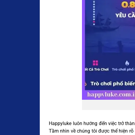
Happyluke luôn hướng đến việc trở thành
Tầm nhìn về chúng tôi được thể hiện rõ