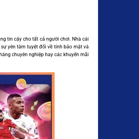
g tin cậy cho tất cả người chơi. Nhà cái
sự yên tâm tuyệt đối về tính bảo mật và
h hàng chuyên nghiệp hay các khuyến mãi