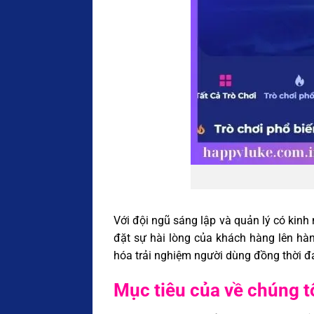
Với đội ngũ sáng lập và quản lý có kin
đặt sự hài lòng của khách hàng lên hàn
hóa trải nghiệm người dùng đồng thời đả
Mục tiêu của về chúng t