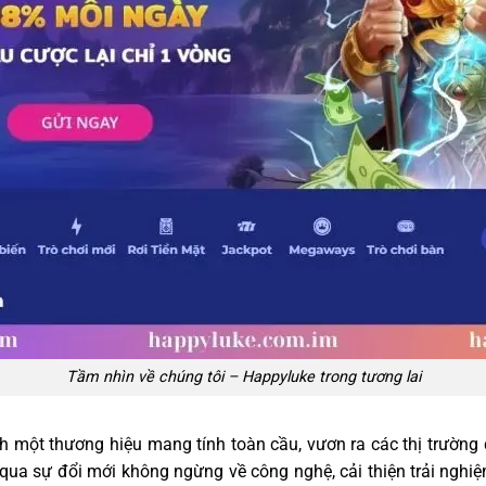
Tầm nhìn về chúng tôi – Happyluke trong tương lai
 một thương hiệu mang tính toàn cầu, vươn ra các thị trường q
 qua sự đổi mới không ngừng về công nghệ, cải thiện trải nghi