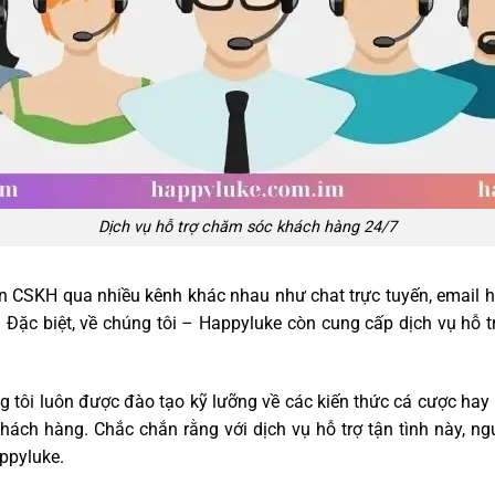
Dịch vụ hỗ trợ chăm sóc khách hàng 24/7
hận CSKH qua nhiều kênh khác nhau như chat trực tuyến, email 
Đặc biệt, về chúng tôi – Happyluke còn cung cấp dịch vụ hỗ tr
 tôi luôn được đào tạo kỹ lưỡng về các kiến thức cá cược hay
hách hàng. Chắc chắn rằng với dịch vụ hỗ trợ tận tình này, ng
appyluke.