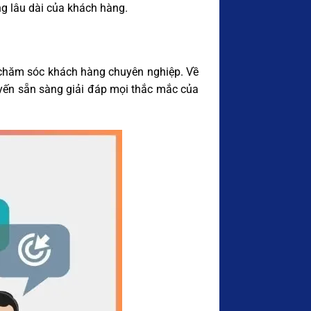
ng lâu dài của khách hàng.
ụ chăm sóc khách hàng chuyên nghiệp. Về
tuyến sẵn sàng giải đáp mọi thắc mắc của